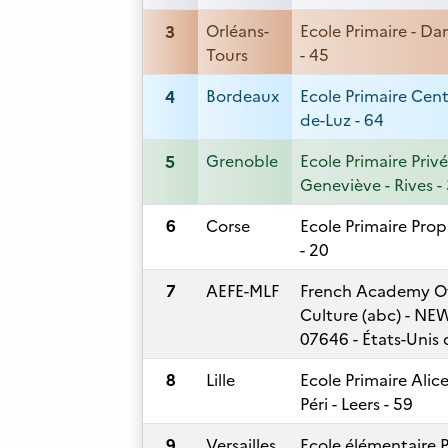
3
Orléans-
Ecole Primaire - Da
Tours
- 45
4
Bordeaux
Ecole Primaire Centr
de-Luz - 64
5
Grenoble
Ecole Primaire Priv
Geneviève - Rives -
6
Corse
Ecole Primaire Prop
- 20
7
AEFE-MLF
French Academy Of 
Culture (abc) - N
07646 - États-Unis
8
Lille
Ecole Primaire Alic
Péri - Leers - 59
9
Versailles
Ecole élémentaire 