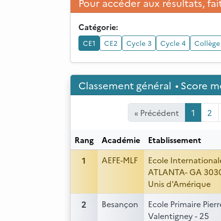
Pour accéder aux résultats, fai
Catégorie:
CE1
CE2
Cycle 3
Cycle 4
Collège
Classement général
•
Score mo
« Précédent
1
2
Rang
Académie
Etablissement
1
AEFE-MLF
Ecole International
ATLANTA- GA 30305
Unis d'Amérique
2
Besançon
Ecole Primaire Pier
Valentigney - 25